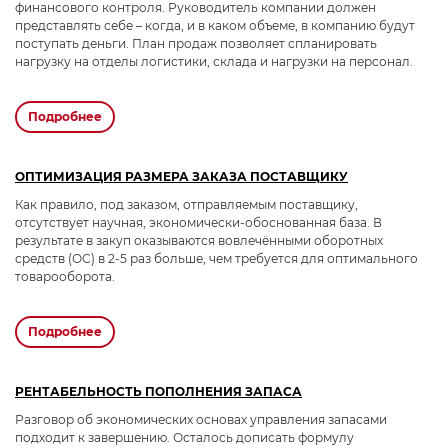
финансового контроля. Руководитель компании должен
представлять себе – когда, и в каком объеме, в компанию будут
поступать деньги. План продаж позволяет спланировать
нагрузку на отделы логистики, склада и нагрузки на персонал.
Даю
согласие
на обработку персональных данных
подробнее
Политика обработки персональных данных
Oтправить
ОПТИМИЗАЦИЯ РАЗМЕРА ЗАКАЗА ПОСТАВЩИКУ
Благодарим за заявку!
Как правило, под заказом, отправляемым поставщику,
отсутствует научная, экономически-обоснованная база. В
результате в закуп оказываются вовлечёнными оборотных
После обработки заявки с вами свяжется наш
средств (ОС) в 2-5 раз больше, чем требуется для оптимального
специалист.
товарооборота.
Не волнуйтесь, если пропустите звонок, мы
подробнее
обязательно
перезвоним еще раз!
РЕНТАБЕЛЬНОСТЬ ПОПОЛНЕНИЯ ЗАПАСА
Разговор об экономических основах управления запасами
подходит к завершению. Осталось дописать формулу