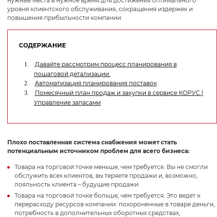
нужные места в нужное время для достижения оптимального
уровня клиентского обслуживания, сокращения издержек и
повышения прибыльности компании.
СОДЕРЖАНИЕ
Даю
согласие
на обработку персональных данных
Политика обработки персональных данных
Давайте рассмотрим процесс планирования в
пошаговой детализации.
Oтправить
Автоматизация планирования поставок
Благодарим за заявку!
Помесячный план продаж и закупки в сервисе КОРУС |
Управление запасами
После обработки заявки с вами свяжется наш
специалист.
Плохо поставленная система снабжения может стать
Не волнуйтесь, если пропустите звонок, мы
потенциальным источником проблем для всего бизнеса:
обязательно
перезвоним еще раз!
Товара на торговой точке меньше, чем требуется. Вы не смогли
обслужить всех клиентов, вы теряете продажи и, возможно,
лояльность клиента – будущие продажи.
Товара на торговой точке больше, чем требуется. Это ведет к
перерасходу ресурсов компании: похороненные в товаре деньги,
потребность в дополнительных оборотных средствах,