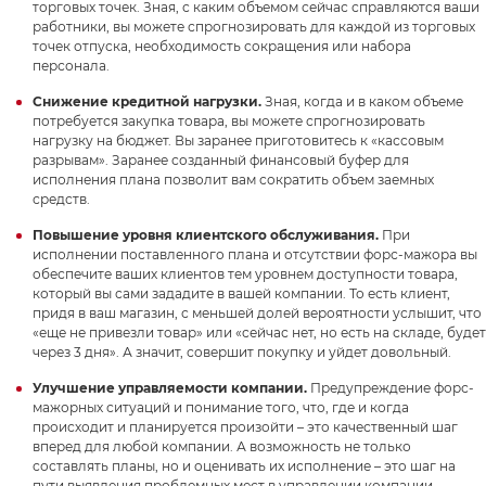
торговых точек. Зная, с каким объемом сейчас справляются ваши
работники, вы можете спрогнозировать для каждой из торговых
точек отпуска, необходимость сокращения или набора
персонала.
Снижение кредитной нагрузки.
Зная, когда и в каком объеме
потребуется закупка товара, вы можете спрогнозировать
нагрузку на бюджет. Вы заранее приготовитесь к «кассовым
разрывам». Заранее созданный финансовый буфер для
исполнения плана позволит вам сократить объем заемных
средств.
Повышение уровня клиентского обслуживания.
При
исполнении поставленного плана и отсутствии форс-мажора вы
обеспечите ваших клиентов тем уровнем доступности товара,
который вы сами зададите в вашей компании. То есть клиент,
придя в ваш магазин, с меньшей долей вероятности услышит, что
«еще не привезли товар» или «сейчас нет, но есть на складе, будет
через 3 дня». А значит, совершит покупку и уйдет довольный.
Улучшение управляемости компании.
Предупреждение форс-
мажорных ситуаций и понимание того, что, где и когда
происходит и планируется произойти – это качественный шаг
вперед для любой компании. А возможность не только
составлять планы, но и оценивать их исполнение – это шаг на
пути выявления проблемных мест в управлении компании.