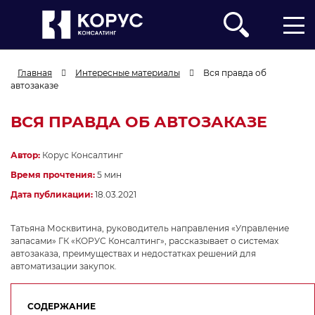
Главная
Интересные материалы
Вся правда об
автозаказе
ВСЯ ПРАВДА ОБ АВТОЗАКАЗЕ
Автор:
Корус Консалтинг
Компания
Время прочтения:
5 мин
Дата публикации:
18.03.2021
ФИО
Должность
Татьяна Москвитина, руководитель направления «Управление
запасами» ГК «КОРУС Консалтинг», рассказывает о системах
автозаказа, преимуществах и недостатках решений для
Телефон
Корпоративный E-mail
автоматизации закупок.
Опишите подробнее Вашу задачу
СОДЕРЖАНИЕ