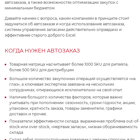
автозаказа, а также возможностях оптимизации закупок с
минимальным бюджетом.
Давайте начнем с вопроса, каким компаниям в принципе стоит
задуматься об автозаказе и когда использование автозаказа,
системы управления запасами действительно оправдано и
эффективнее старого доброго Excel.
КОГДА НУЖЕН АВТОЗАКАЗ
Товарная матрица насчитывает более 1000 SKU для ритейла,
более 500 SKU для дистрибуции.
Большое количество закупочных операций осуществляется «на
глаз», а ключевая экспертиза завязана на нескольких
сотрудниках, опирающихся исключительно на свой опыт.
Наличие большого количества факторов, которые важно
учитывать при пополнении: сезонность, сроки годности, акции,
упаковки, кратность заказа, товары-заменители, графики
доставок и прочее.
Показатели эффективности склада: выраженная проблема out-of-
stock или over-stock, «мертвые запасы», низкая оборачиваемость
склада.
Склад забит дорогостоящими товарами с редким спросом, в то