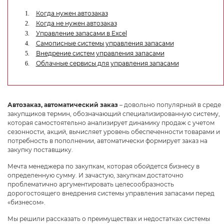
Когда нужен автозаказ
Когда не нужен автозаказ
Управление запасами в Excel
Самописные системы управления запасами
Даю
согласие
на обработку персональных данных
Внедрение систем управления запасами
Облачные сервисы для управления запасами
Политика обработки персональных данных
Oтправить
Благодарим за заявку!
Автозаказ, автоматический заказ
– довольно популярный в среде
закупщиков термин, обозначающий специализированную систему,
После обработки заявки с вами свяжется наш
которая самостоятельно анализирует динамику продаж с учетом
сезонности, акций, вычисляет уровень обеспеченности товарами и
специалист.
потребность в пополнении, автоматически формирует заказ на
закупку поставщику.
Не волнуйтесь, если пропустите звонок, мы
Мечта менеджера по закупкам, которая обойдется бизнесу в
обязательно
перезвоним еще раз!
определенную сумму. И зачастую, закупкам достаточно
проблематично аргументировать целесообразность
дорогостоящего внедрения системы управления запасами перед
«бизнесом».
Мы решили рассказать о преимуществах и недостатках системы