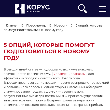
Главная
Пресс-центр
Новости
5 опций, которые
помогут подготовиться к Новому году
5 ОПЦИЙ, КОТОРЫЕ ПОМОГУТ
ПОДГОТОВИТЬСЯ К НОВОМУ
ГОДУ
Компания
В сегодняшней статье — подборка новых и уже знакомых
ФИО
Должность
возможностей сервиса КОРУС |
Управление запасами
для
эффективных продаж и счастливого Нового года.
Впереди предновогодние недели — время распродаж, промоакций
и повышенного спроса. С одной стороны магазины наблюдают
Телефон
Корпоративный E-mail
стимулирование продаж, с другой — увеличиваются
репутационные риски для компаний, чьи процессы управления
запасами еще не отлажены. Вовремя принятые меры по их
оптимизации позволят пережить праздники, сохранив прибыль.
Опишите подробнее Вашу задачу